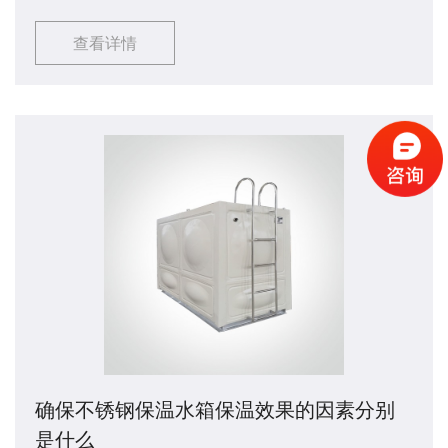
闲等场所当中。一方面在消防给水管道内注满水，节
查看详情
省了消防水泵打开后管道内注满的时间，赢得了消防
时间。另一方面，屋顶的调压系统和水箱能够确保消
防喷嘴的水柱充满水，对扑救早期火灾的成功起着决
定性的作用。那么不锈钢消防水箱​该如何进行清洁
呢？接下来由小编来讲解一下吧，希望能够对大家有
所帮助。
确保不锈钢保温水箱保温效果的因素分别
是什么