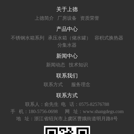
关于上德
上德简介
厂房设备
资质荣誉
产品中心
不锈钢水箱系列
承压水箱（储水罐）
容积式换热器
分集水器
新闻中心
新闻动态
技术知识
联系我们
联系方式
服务理念
联系方式
联系人：俞先生
电 话：0575-82576788
手 机：180-5756-0698
网 址：www.shangdegs.com
地 址：浙江省绍兴市上虞区曹娥街道明月路8号