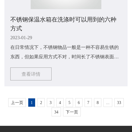
不锈钢保温水箱在洗涤时可以用到的六种
方式
2023-01-29
在日常情况下，不锈钢物品一般是一种不容易生锈的
东西，但如果应用方式不对，时间长了不锈钢表面就
容易发霉生锈。主要是因为我们使用水箱后没有清理
查看详情
干净，因为垃圾附着在水箱表面形成，所以使用后一
定要保持水箱清洁。如果今天确实出现霉菌和生锈，
立即用一些无刺激的护理产品清洗。那么不锈钢保温
上一页
1
2
3
4
5
6
7
8
...
33
水箱​该如何进行洗涤呢？接下来由小编来讲解一下
34
下一页
吧，希望能够对大家有所帮助。