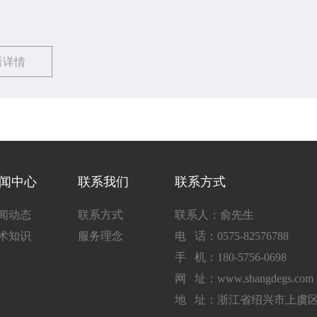
有所帮助。
看详情
闻中心
联系我们
联系方式
闻动态
联系方式
联系人：俞先生
术知识
服务理念
电 话：0575-82576788
手 机：180-5756-0698
网 址：www.shangdegs.com
地 址：浙江省绍兴市上虞