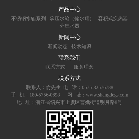
产品中心
不锈钢水箱系列
承压水箱（储水罐）
容积式换热器
分集水器
新闻中心
新闻动态
技术知识
联系我们
联系方式
服务理念
联系方式
联系人：俞先生
电 话：0575-82576788
手 机：180-5756-0698
网 址：www.shangdegs.com
地 址：浙江省绍兴市上虞区曹娥街道明月路8号