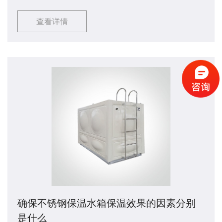
闲等场所当中。一方面在消防给水管道内注满水，节
查看详情
省了消防水泵打开后管道内注满的时间，赢得了消防
时间。另一方面，屋顶的调压系统和水箱能够确保消
防喷嘴的水柱充满水，对扑救早期火灾的成功起着决
定性的作用。那么不锈钢消防水箱​该如何进行清洁
呢？接下来由小编来讲解一下吧，希望能够对大家有
所帮助。
确保不锈钢保温水箱保温效果的因素分别
是什么