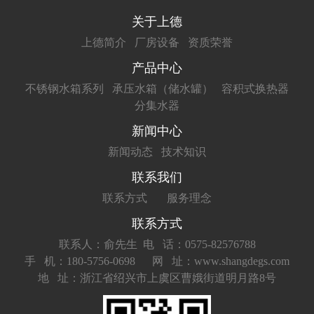
关于上德
上德简介
厂房设备
资质荣誉
产品中心
不锈钢水箱系列
承压水箱（储水罐）
容积式换热器
分集水器
新闻中心
新闻动态
技术知识
联系我们
联系方式
服务理念
联系方式
联系人：俞先生
电 话：0575-82576788
手 机：180-5756-0698
网 址：www.shangdegs.com
地 址：浙江省绍兴市上虞区曹娥街道明月路8号