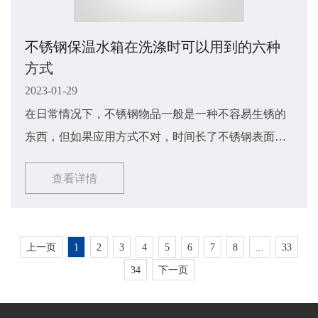
不锈钢保温水箱在洗涤时可以用到的六种
方式
2023-01-29
在日常情况下，不锈钢物品一般是一种不容易生锈的
东西，但如果应用方式不对，时间长了不锈钢表面就
容易发霉生锈。主要是因为我们使用水箱后没有清理
查看详情
干净，因为垃圾附着在水箱表面形成，所以使用后一
定要保持水箱清洁。如果今天确实出现霉菌和生锈，
立即用一些无刺激的护理产品清洗。那么不锈钢保温
上一页
1
2
3
4
5
6
7
8
...
33
水箱​该如何进行洗涤呢？接下来由小编来讲解一下
34
下一页
吧，希望能够对大家有所帮助。